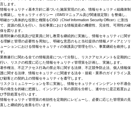
言します。
情報セキュリティ基本方針に基づいた施策実現のため、情報セキュリティ組織体制
を構築し、セキュリティポリシー（ISMSマニュアル及び関連規定類）を整備し、
明確かつ具体的な役割と権限をCISO（Chief Information Security Officer）に割当
て、資源の投入を行い、当社事業における情報資産の機密性、完全性、可用性の確
保を図ります。
適用対象の役員及び従業員に対し教育を継続的に実施し、情報セキュリティに関す
る理解と管理の必要性を周知し、明確な意思のもと当社提供の情報メディアとソリ
ューションにおける情報セキュリティの保護及び管理を行い、事業継続を維持しま
す。
業務遂行に関わる全ての情報資産について分類し、リスクアセスメントを定期的に
行い、リスクの程度に応じた情報セキュリティ管理策を計画し、実施します。
著作権法、不正アクセス行為の禁止等に関する法律、不正競争防止法、個人情報保
護に関する法律、情報セキュリティに関連する法令・規範・業界のガイドライン及
び顧客との契約上の情報セキュリティを遵守します。
リスクコミュニケーションを常に実施し、情報セキュリティインシデントや不適合
等の発生を的確に把握し、インシデント等の原因を分析し、速やかに是正処置およ
び予防処置を行います。
情報セキュリティ管理策の有効性を定期的にレビューし、必要に応じた管理策の見
直しと継続的な改善を行います。