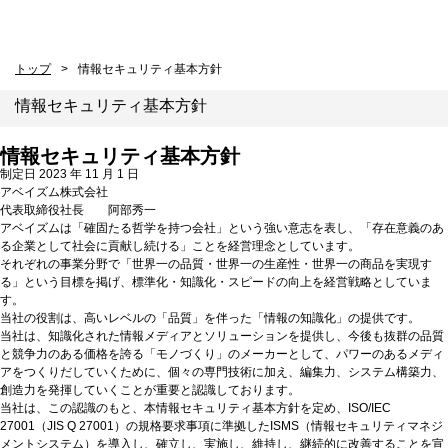
トップ
情報セキュリティ基本方針
情報セキュリティ基本方針
情報セキュリティ基本方針
制定日 2023 年 11 月 1 日
アベイズム株式会社
代表取締役社長 阿部秀一
アベイズムは「確固たる哲学を持つ会社」という強い意志を表し、「存在意義のあ
る企業として社会に貢献し続ける」ことを経営理念としています。
それぞれの事業分野で「世界一の品質・世界一の生産性・世界一の商品を実現す
る」という目標を掲げ、標準化・知識化・スピードの向上を経営戦略としていま
す。
当社の役割は、高いレベルの「品質」を伴った「情報の知識化」の提供です。
当社は、知識化された情報メディアとソリューションを提供し、今後も抜群の品質
と競争力のある価格を誇る「モノづくり」のメーカーとして、パワーのあるメディ
アをつくりだしていくために、個々の専門技術に加え、編集力、システム構築力、
創造力を発揮していくことが重要と認識しております。
当社は、この認識のもと、本情報セキュリティ基本方針を定め、ISO/IEC
27001（JIS Q 27001）の規格要求事項に準拠したISMS（情報セキュリティマネジ
メントシステム）を導入し、確立し、実施し、維持し、継続的に改善することを宣